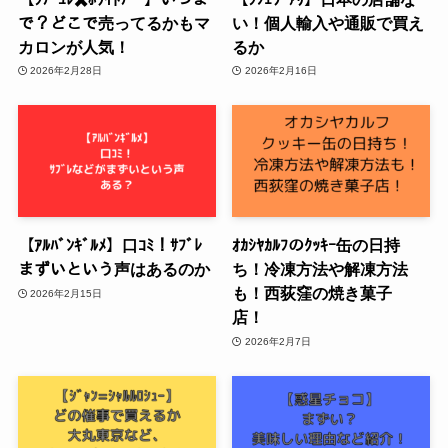
で？どこで売ってるかもマ
い！個人輸入や通販で買え
カロンが人気！
るか
2026年2月28日
2026年2月16日
【ｱﾙﾊﾞﾝｷﾞﾙﾒ】口ｺﾐ！ｻﾌﾞﾚ
ｵｶｼﾔｶﾙﾌのｸｯｷｰ缶の日持
まずいという声はあるのか
ち！冷凍方法や解凍方法
も！西荻窪の焼き菓子
2026年2月15日
店！
2026年2月7日