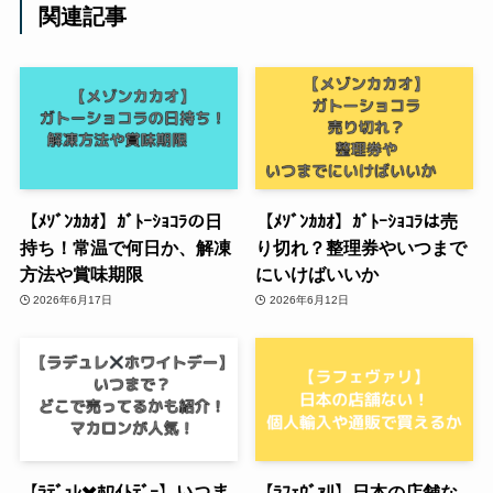
関連記事
【ﾒｿﾞﾝｶｶｵ】ｶﾞﾄｰｼｮｺﾗの日
【ﾒｿﾞﾝｶｶｵ】ｶﾞﾄｰｼｮｺﾗは売
持ち！常温で何日か、解凍
り切れ？整理券やいつまで
方法や賞味期限
にいけばいいか
2026年6月17日
2026年6月12日
【ﾗﾃﾞｭﾚ✖️ﾎﾜｲﾄﾃﾞｰ】いつま
【ﾗﾌｪｳﾞｧﾘ】日本の店舗な