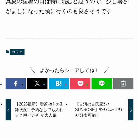
真夏の猛暑の日は特に混むと思うので、少し暑さ
がましになった頃に行くのも良さそうです
カフェ
よかったらシェアしてね！
【2026最新】喫茶ﾆｶｲの混
【古河の古民家ｶﾌｪ
雑状況！予約なしでも入れ
SUNROSE】ﾗﾝﾁﾒﾆｭｰ！ﾃｲ
る？ｸﾘｰﾑｿｰﾀﾞが大人気
ｸｱｳﾄも可能！