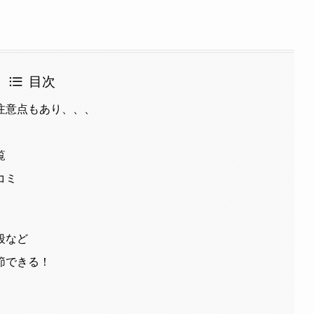
目次
注意点もあり、、、
覧
コミ
段など
節できる！