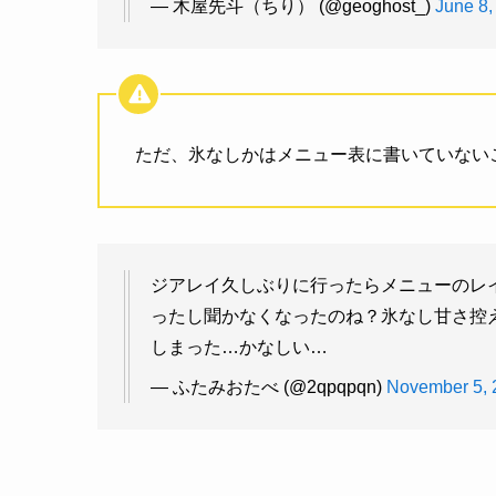
— 木屋先斗（ちり） (@geoghost_)
June 8,
ただ、氷なしかはメニュー表に書いていない
ジアレイ久しぶりに行ったらメニューのレ
ったし聞かなくなったのね？氷なし甘さ控
しまった…かなしい…
— ふたみおたべ (@2qpqpqn)
November 5, 