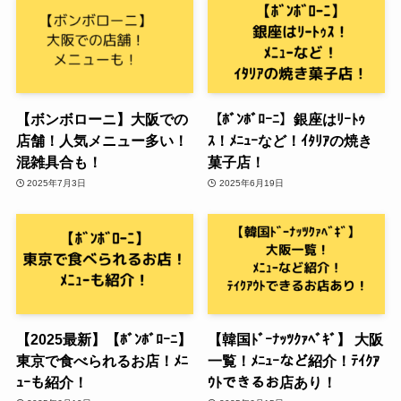
【ボンボローニ】大阪での
【ﾎﾞﾝﾎﾞﾛｰﾆ】銀座はﾘｰﾄｩ
店舗！人気メニュー多い！
ｽ！ﾒﾆｭｰなど！ｲﾀﾘｱの焼き
混雑具合も！
菓子店！
2025年7月3日
2025年6月19日
【2025最新】【ﾎﾞﾝﾎﾞﾛｰﾆ】
【韓国ﾄﾞｰﾅｯﾂｸｧﾍﾞｷﾞ】 大阪
東京で食べられるお店！ﾒﾆ
一覧！ﾒﾆｭｰなど紹介！ﾃｲｸｱ
ｭｰも紹介！
ｳﾄできるお店あり！