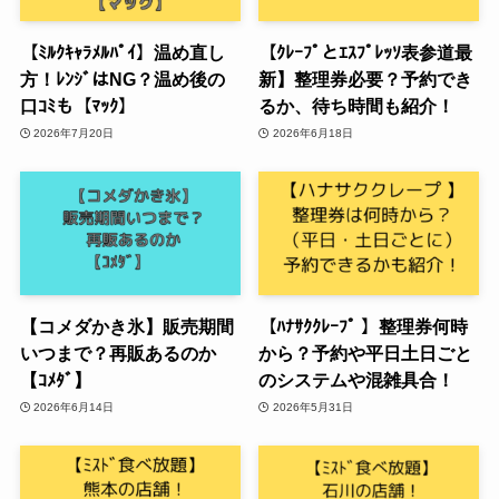
【ﾐﾙｸｷｬﾗﾒﾙﾊﾟｲ】温め直し
【ｸﾚｰﾌﾟとｴｽﾌﾟﾚｯｿ表参道最
方！ﾚﾝｼﾞはNG？温め後の
新】整理券必要？予約でき
口ｺﾐも【ﾏｯｸ】
るか、待ち時間も紹介！
2026年7月20日
2026年6月18日
【コメダかき氷】販売期間
【ﾊﾅｻｸｸﾚｰﾌﾟ 】整理券何時
いつまで？再販あるのか
から？予約や平日土日ごと
【ｺﾒﾀﾞ】
のシステムや混雑具合！
2026年6月14日
2026年5月31日