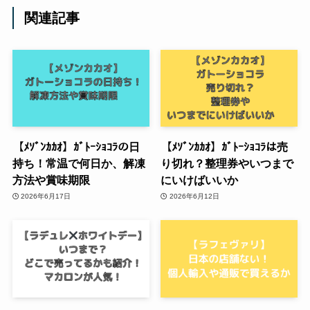
関連記事
【ﾒｿﾞﾝｶｶｵ】ｶﾞﾄｰｼｮｺﾗの日
【ﾒｿﾞﾝｶｶｵ】ｶﾞﾄｰｼｮｺﾗは売
持ち！常温で何日か、解凍
り切れ？整理券やいつまで
方法や賞味期限
にいけばいいか
2026年6月17日
2026年6月12日