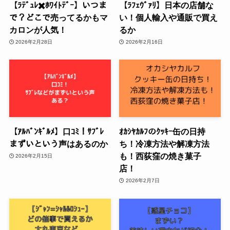
【ﾗﾃﾞｭﾚ✖️ﾎﾜｲﾄﾃﾞｰ】いつま
【ﾗﾌｪｳﾞｧﾘ】日本の店舗な
で？どこで売ってるかもマ
い！個人輸入や通販で買え
カロンが人気！
るか
2026年2月28日
2026年2月16日
【ｱﾙﾊﾞﾝｷﾞﾙﾒ】口ｺﾐ！ｻﾌﾞﾚ
ｵｶｼﾔｶﾙﾌのｸｯｷｰ缶の日持
まずいという声はあるのか
ち！冷凍方法や解凍方法
も！西荻窪の焼き菓子
2026年2月15日
店！
2026年2月7日