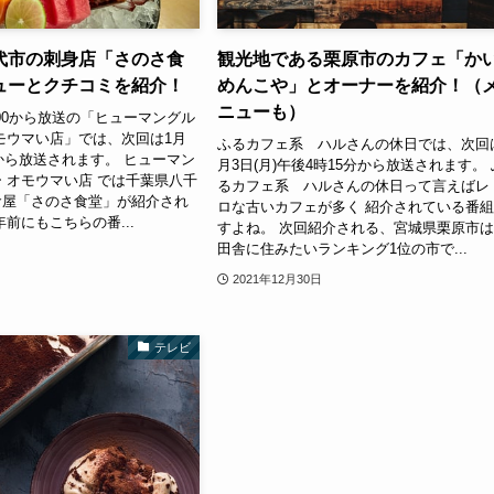
代市の刺身店「さのさ食
観光地である栗原市のカフェ「か
ューとクチコミを紹介！
めんこや」とオーナーを紹介！（
ニューも）
:00から放送の「ヒューマングル
モウマい店」では、次回は1月
ふるカフェ系 ハルさんの休日では、次回
:00から放送されます。 ヒューマン
月3日(月)午後4時15分から放送されます。 
 オモウマい店 では千葉県八千
るカフェ系 ハルさんの休日って言えばレ
食屋「さのさ食堂」が紹介され
ロな古いカフェが多く 紹介されている番
前にもこちらの番...
すよね。 次回紹介される、宮城県栗原市
田舎に住みたいランキング1位の市で...
2021年12月30日
テレビ