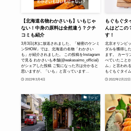
【北海道名物わかさいも】いもじゃ
もぐもぐタ
ない！中身の原料は全然違う？クチ
んはどこの
コミも紹介
す！
3月3日(木)に放送されました、「秘密のケンミ
北京オリンピ
ンSHOW」では、北海道の名物「わかさい
ダルを獲得し
も」が紹介されました。 この投稿をInstagram
ます。 カーリ
で見る わかさいも本舗(@wakasaimo_official)
べていたこと
がシェアした投稿 ご覧になった方は分かると
ム」と言われる
思いますが、「いも」と言っています...
もぐもぐタイム
2022年3月4日
2022年2月22日
テレビ