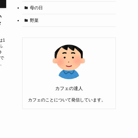
母の日
い
野菜
メ
は1
ふ
ト
組で
は、
カフェの達人
カフェのことについて発信しています。