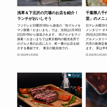
浅草＆下北沢の穴場のお店を紹介！
千葉県八千
ランチがおいしそう
堂」のメニ
フジテレビ日曜20:00から放送の「街グルメを
日テレ火曜19
マジ探索！かまいまち」では、次回は1月30日
メンタリー オ
(日)20:00から放送されます。 街グルメをマジ
25日(火)19
探索！かまいまちでは東京都内の観光名所で
グルメンタリー
のグルメ系のお店に入り、町一番のお店を紹
代市の刺身定
介する番組です。 東京の観光地での...
ます。 実は半年
2022年1月29日
2022年1月23日
テレビ