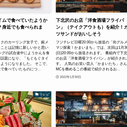
イムで食べていたようか
下北沢のお店「洋食酒場フライパ
？身近でも食べられま
ン」（テイクアウトも）を紹介！
ツサンドがおいしそう
ックのカーリング女子で、銀メ
フジテレビ日曜20:00から放送の「街グル
たことは記憶に新しいかと思い
マジ探索！かまいまち」では、次回は1月3
ングの試合途中にようかんを食
(日)20:00から放送されます。 番組内で下
が話題になり、「もぐもぐタイ
のお店「洋食酒場フライパン」が紹介され
ようになりました。 そこで、
す。 人気のお笑い芸人「かまいたち」さ
で食べていたものにつ...
MCを務めるこの番組で紹介されるお...
2022年1月30日
テレビ
テ