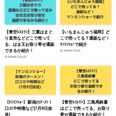
【青空ﾚｽﾄﾗﾝ】三重はまぐ
【いもまんじゅう福岡】ど
り直売などどこで売って
こで売ってる？通販など！
る、はま王お取り寄せ通販
ｹﾝﾐﾝｼｮｰで紹介
できるか紹介！
2026年7月2日
2026年7月11日
【ｹﾝﾐﾝｼｮｰ】新潟のﾗｰﾒﾝ！
【青空ﾚｽﾄﾗﾝ】三島馬鈴薯
口ｺﾐや特徴など(7月9日放
はどこで売ってる、お取り
送)
寄せ通販できるか紹介！