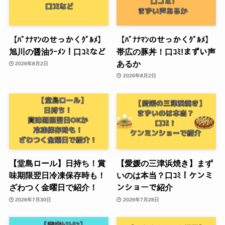
【ﾊﾞﾅﾅﾏﾝのせっかくｸﾞﾙﾒ】
【ﾊﾞﾅﾅﾏﾝのせっかくｸﾞﾙﾒ】
旭川の醤油ﾗｰﾒﾝ！口ｺﾐなど
帯広の豚丼！口ｺﾐ!まずい声
あるか
2026年8月2日
2026年8月2日
【堂島ロール】日持ち！賞
【愛媛の三津浜焼き】まず
味期限翌日冷凍保存時も！
いのは本当？口ｺﾐ！ケンミ
ざわつく金曜日で紹介！
ンショーで紹介
2026年7月30日
2026年7月28日